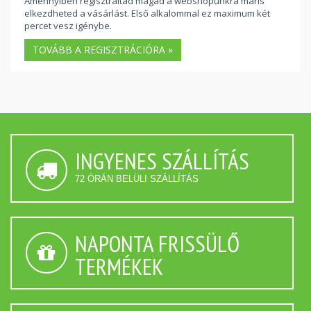
Amennyiben regisztráltad magad a webshopunkra máris
elkezdheted a vásárlást. Első alkalommal ez maximum két
percet vesz igénybe.
TOVÁBB A REGISZTRÁCIÓRA »
INGYENES SZÁLLÍTÁS
72 ÓRÁN BELÜLI SZÁLLÍTÁS
NAPONTA FRISSÜLŐ
TERMÉKEK