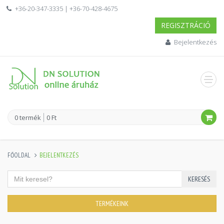
+36-20-347-3335 | +36-70-428-4675
REGISZTRÁCIÓ
Bejelentkezés
0 termék
0 Ft
FŐOLDAL
BEJELENTKEZÉS
KERESÉS
TERMÉKEINK