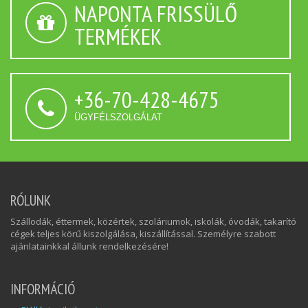
NAPONTA FRISSÜLŐ
TERMÉKEK
+36-70-428-4675
ÜGYFÉLSZOLGÁLAT
RÓLUNK
Szállodák, éttermek, közértek, szoláriumok, iskolák, óvodák, takarító
cégek teljes körű kiszolgálása, kiszállítással. Személyre szabott
ajánlatainkkal állunk rendelkezésére!
INFORMÁCIÓ