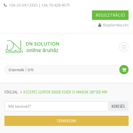
+36-20-347-3335 | +36-70-428-4675
REGISZTRÁCIÓ
Bejelentkezés
0 termék
0 Ft
FŐOLDAL
KÖZEPES SZATYOR 500DB FEHÉR 15 MIKRON 280*500 MM
KERESÉS
TERMÉKEINK