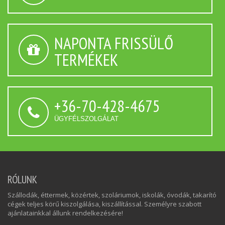
NAPONTA FRISSÜLŐ
TERMÉKEK
+36-70-428-4675
ÜGYFÉLSZOLGÁLAT
RÓLUNK
Szállodák, éttermek, közértek, szoláriumok, iskolák, óvodák, takarító
cégek teljes körű kiszolgálása, kiszállítással. Személyre szabott
ajánlatainkkal állunk rendelkezésére!