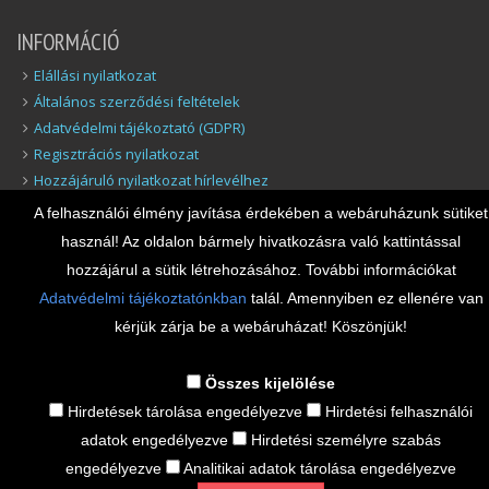
INFORMÁCIÓ
Elállási nyilatkozat
Általános szerződési feltételek
Adatvédelmi tájékoztató (GDPR)
Regisztrációs nyilatkozat
Hozzájáruló nyilatkozat hírlevélhez
Elállás a szerződéstől
A felhasználói élmény javítása érdekében a webáruházunk sütiket
Felelősség Korlátozása
használ! Az oldalon bármely hivatkozásra való kattintással
Biztonsági adatlapok
hozzájárul a sütik létrehozásához. További információkat
Adatvédelmi tájékoztatónkban
talál. Amennyiben ez ellenére van
ELÉRHETŐSÉGEINK
kérjük zárja be a webáruházat! Köszönjük!
Cím: 2200 Monor Kossuth Lajos utca 93.
Tel.:+36-20-347-3335, +36-70-428-4675
Összes kijelölése
E-mail: iroda@dnsolution.hu
Hirdetések tárolása engedélyezve
Hirdetési felhasználói
Nyitvatartás: H-P 09:00-tól 15:00-ig
adatok engedélyezve
Hirdetési személyre szabás
engedélyezve
Analitikai adatok tárolása engedélyezve