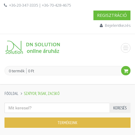
+36-20-347-3335 | +36-70-428-4675
REGISZTRÁCIÓ
Bejelentkezés
0 termék
0 Ft
FŐOLDAL
SZATYOR, TASAK, ZACSKÓ
KERESÉS
TERMÉKEINK