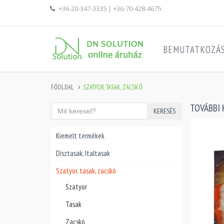
+36-20-347-3335 | +36-70-428-4675
BEMUTATKOZÁ
FŐOLDAL
SZATYOR, TASAK, ZACSKÓ
TOVÁBBI 
KERESÉS
Kiemelt termékek
Dísztasak, Italtasak
Szatyor, tasak, zacskó
Szatyor
Tasak
Zacskó