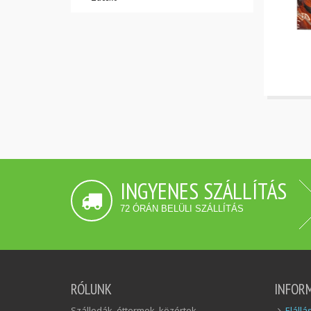
INGYENES SZÁLLÍTÁS
72 ÓRÁN BELÜLI SZÁLLÍTÁS
RÓLUNK
INFOR
Szállodák, éttermek, közértek,
Elállá