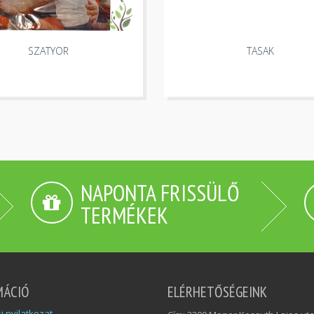
SZATYOR
TASAK
NAPONTA FRISSÜLŐ
TERMÉKEK
MÁCIÓ
ELÉRHETŐSÉGEINK
si nyilatkozat